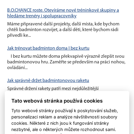
B.O.CHANCE roste. Otevíráme nové tréninkové skupiny a
hledáme trenéry i spolupracovníky
Máme připravené další projekty, další místa, kde bychom
chtěli badminton rozvíjet, a další děti, které bychom rádi
přivedli ke...
Jak trénovat badminton doma I bez kurtu
I bez kurtu můžete doma překvapivě výrazně zlepšit svou
badmintonovou hru. Zaměřte se především na práci nohou,
ovládání...
Jak správně držet badmintonovou raketu
Správné držení rakety patří mezi nejdůležitější
badmintonové základy. Vhodný úchop vám umožní lépe
Tato webová stránka používá cookies
kontrolovat míček, zahrát...
Tyto webové stránky používají k poskytování služeb,
personalizaci reklam a analýze návštěvnosti soubory
cookies. Některé z nich jsou k fungování stránky
nezbytné, ale o některých můžete rozhodnout sami.