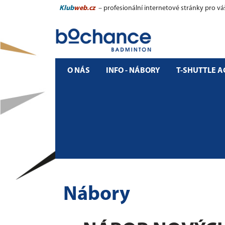
Klub
web.cz
– profesionální internetové stránky pro vá
O NÁS
INFO - NÁBORY
T-SHUTTLE 
Nábory