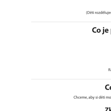
(Děti rozděluj
Co je
R
C
Chceme, aby si děti m
Z