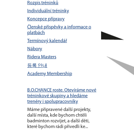
Rozpis tréninků
Individuální tréninky
Koncepce přípravy
Členské příspěvky a informace o
platbách
Termínový kalendář
Nábory
Ridera Masters
등록 안내
Academy Membership
B.O.CHANCE roste. Otevíráme nové
tréninkové skupiny a hledáme
trenéry i spolupracovníky
Máme připravené další projekty,
další místa, kde bychom chtěli
badminton rozvíjet, a další děti,
které bychom rádi přivedli ke...