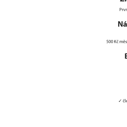
Prvn
Ná
500 Kč měs
✓ čl