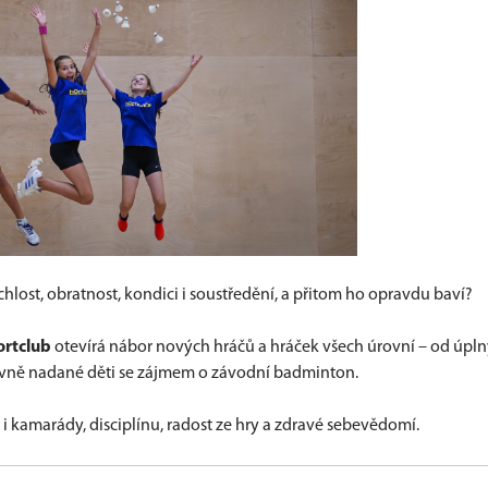
rychlost, obratnost, kondici i soustředění, a přitom ho opravdu baví?
rtclub
otevírá nábor nových hráčů a hráček všech úrovní – od úpl
ovně nadané děti se zájmem o závodní badminton.
e i kamarády, disciplínu, radost ze hry a zdravé sebevědomí.