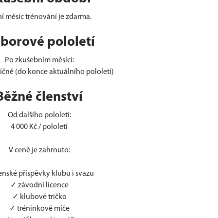
í měsíc trénování je zdarma.
borové pololetí
Po zkušebním měsíci:
íčně (do konce aktuálního pololetí)
Běžné členství
Od dalšího pololetí:
4 000 Kč / pololetí
V ceně je zahrnuto:
enské příspěvky klubu i svazu
✓ závodní licence
✓ klubové tričko
✓ tréninkové míče