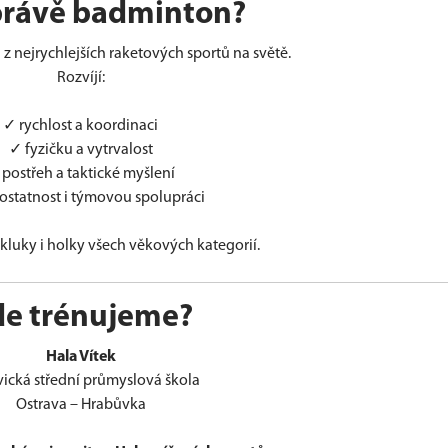
právě badminton?
z nejrychlejších raketových sportů na světě.
Rozvíjí:
✓ rychlost a koordinaci
✓ fyzičku a vytrvalost
postřeh a taktické myšlení
statnost i týmovou spolupráci
kluky i holky všech věkových kategorií.
de trénujeme?
Hala Vítek
vická střední průmyslová škola
Ostrava – Hrabůvka