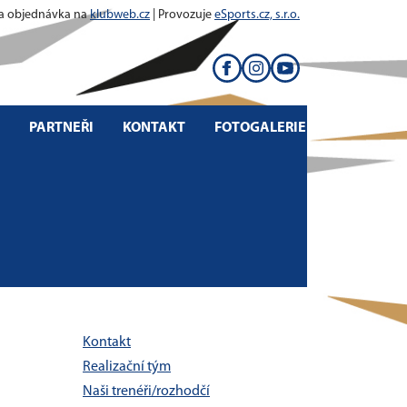
 a objednávka na
klubweb.cz
| Provozuje
eSports.cz, s.r.o.
PARTNEŘI
KONTAKT
FOTOGALERIE
Kontakt
Realizační tým
Naši trenéři/rozhodčí