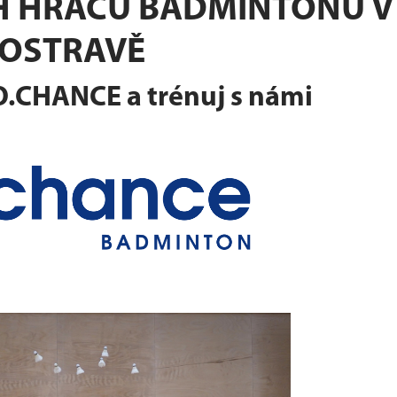
 HRÁČŮ BADMINTONU V
OSTRAVĚ
.O.CHANCE a trénuj s námi