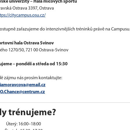
ké univerzity – Hala míčových sportů
avská Ostrava 3397, Ostrava
tps://citycampus.osu.cz/
 postupně zařazujeme do intenzivnějších tréninků právě na Campusu
rtovní hala Ostrava Svinov
kého 1270/50, 721 00 Ostrava-Svinov
ujeme – pondělí a středa od 15:30
dě zájmu nás prosím kontaktujte:
iamoravcova@email.cz
.O.Chance@centrum.cz
dy trénujeme?
Úterý: 16:00–18:00