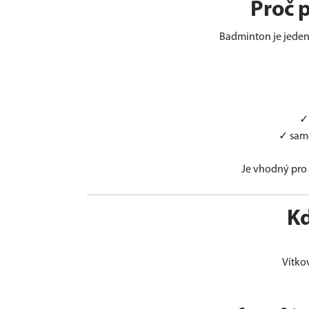
Proč 
Badminton je jeden 
✓ 
✓ samo
Je vhodný pro 
K
Vítko