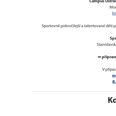
Campus Ostravs
Mor
ht
Sportovně pokročilejší a talentované děti
Spo
Stanislavs
➡
připrav
V přípa
m
B
K