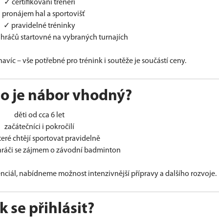
✓ certifikovaní trenéři
 pronájem hal a sportovišť
✓ pravidelné tréninky
hráčů startovné na vybraných turnajích
avíc – vše potřebné pro trénink i soutěže je součástí ceny.
o je nábor vhodný?
děti od cca 6 let
začátečníci i pokročilí
které chtějí sportovat pravidelně
hráči se zájmem o závodní badminton
enciál, nabídneme možnost intenzivnější přípravy a dalšího rozvoje.
k se přihlásit?