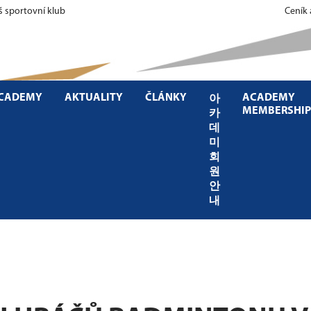
š sportovní klub
Ceník
ACADEMY
AKTUALITY
ČLÁNKY
ACADEMY
아
MEMBERSHIP
카
데
미
회
원
안
내