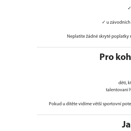
✓
✓ u závodních 
Neplatíte žádné skryté poplatky n
Pro koh
děti, 
talentovaní 
Pokud u dítěte vidíme větší sportovní pot
Ja