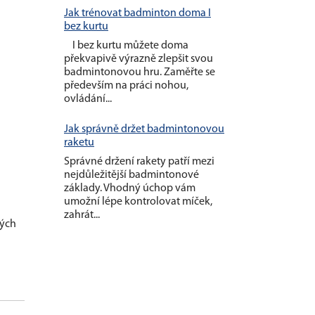
Jak trénovat badminton doma I
bez kurtu
I bez kurtu můžete doma
překvapivě výrazně zlepšit svou
badmintonovou hru. Zaměřte se
především na práci nohou,
ovládání...
Jak správně držet badmintonovou
raketu
Správné držení rakety patří mezi
nejdůležitější badmintonové
základy. Vhodný úchop vám
umožní lépe kontrolovat míček,
zahrát...
ných