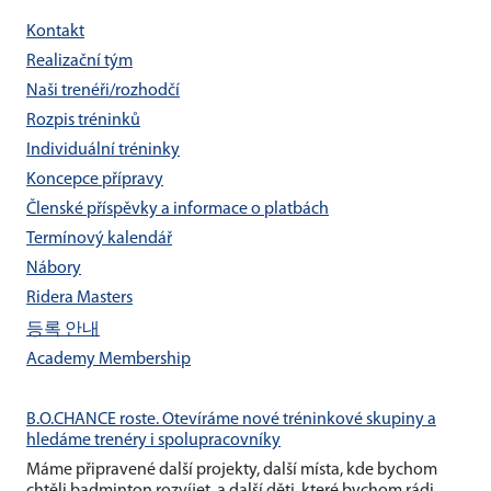
Kontakt
Realizační tým
Naši trenéři/rozhodčí
Rozpis tréninků
Individuální tréninky
Koncepce přípravy
Členské příspěvky a informace o platbách
Termínový kalendář
Nábory
Ridera Masters
등록 안내
Academy Membership
B.O.CHANCE roste. Otevíráme nové tréninkové skupiny a
hledáme trenéry i spolupracovníky
Máme připravené další projekty, další místa, kde bychom