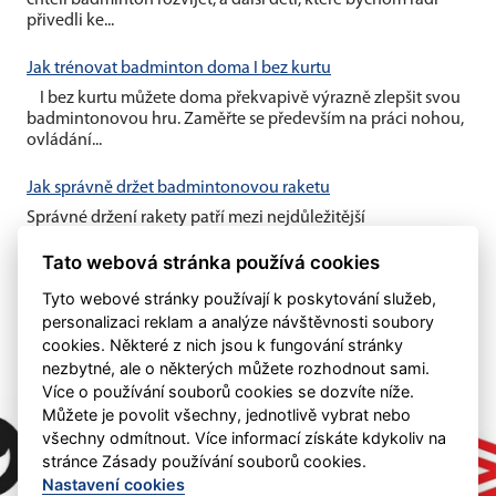
chtěli badminton rozvíjet, a další děti, které bychom rádi
přivedli ke...
Jak trénovat badminton doma I bez kurtu
I bez kurtu můžete doma překvapivě výrazně zlepšit svou
badmintonovou hru. Zaměřte se především na práci nohou,
ovládání...
Jak správně držet badmintonovou raketu
Správné držení rakety patří mezi nejdůležitější
badmintonové základy. Vhodný úchop vám umožní lépe
Tato webová stránka používá cookies
kontrolovat míček, zahrát...
Tyto webové stránky používají k poskytování služeb,
personalizaci reklam a analýze návštěvnosti soubory
cookies. Některé z nich jsou k fungování stránky
nezbytné, ale o některých můžete rozhodnout sami.
Více o používání souborů cookies se dozvíte níže.
Můžete je povolit všechny, jednotlivě vybrat nebo
všechny odmítnout. Více informací získáte kdykoliv na
stránce Zásady používání souborů cookies.
Nastavení cookies