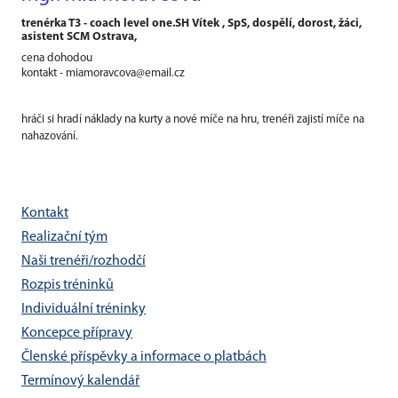
t
renérka T3 - coach level one.SH Vítek , SpS, dospělí, dorost, žáci,
asistent SCM Ostrava,
cena dohodou
kontakt - miamoravcova@email.cz
hráči si hradí náklady na kurty a nové míče na hru, trenéři zajistí
míče na
nahazování.
Kontakt
Realizační tým
Naši trenéři/rozhodčí
Rozpis tréninků
Individuální tréninky
Koncepce přípravy
Členské příspěvky a informace o platbách
Termínový kalendář