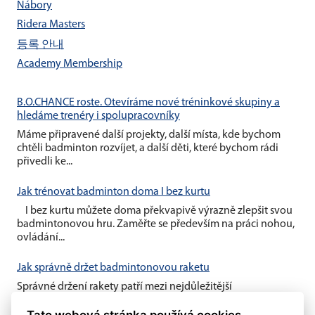
Nábory
Ridera Masters
등록 안내
Academy Membership
B.O.CHANCE roste. Otevíráme nové tréninkové skupiny a
hledáme trenéry i spolupracovníky
Máme připravené další projekty, další místa, kde bychom
chtěli badminton rozvíjet, a další děti, které bychom rádi
přivedli ke...
Jak trénovat badminton doma I bez kurtu
I bez kurtu můžete doma překvapivě výrazně zlepšit svou
badmintonovou hru. Zaměřte se především na práci nohou,
ovládání...
Jak správně držet badmintonovou raketu
Správné držení rakety patří mezi nejdůležitější
badmintonové základy. Vhodný úchop vám umožní lépe
Tato webová stránka používá cookies
kontrolovat míček, zahrát...