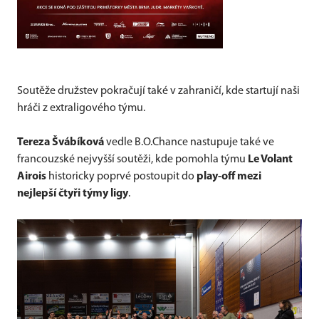
Soutěže družstev pokračují také v zahraničí, kde startují naši
hráči z extraligového týmu.
Tereza Švábíková
vedle B.O.Chance nastupuje také ve
francouzské nejvyšší soutěži, kde pomohla týmu
Le Volant
Airois
historicky poprvé postoupit do
play-off mezi
nejlepší čtyři týmy ligy
.