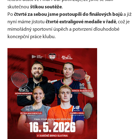
skutečnou
štikou soutěže
.
Po
čtvrté za sebou jsme postoupili do finálových bojů
a již
nyní máme jistotu
čtvrté extraligové medaile v řadě
, což je
mimořádný sportovní úspěch a potvrzení dlouhodobé
koncepční práce klubu.