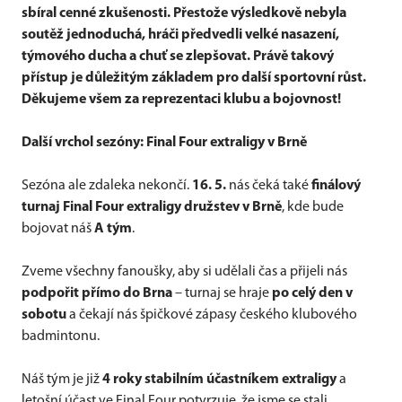
sbíral cenné zkušenosti. Přestože výsledkově nebyla
soutěž jednoduchá, hráči předvedli velké nasazení,
týmového ducha a chuť se zlepšovat. Právě takový
přístup je důležitým základem pro další sportovní růst.
Děkujeme všem za reprezentaci klubu a bojovnost!
Další vrchol sezóny: Final Four extraligy v Brně
Sezóna ale zdaleka nekončí.
16. 5.
nás čeká také
finálový
turnaj Final Four extraligy družstev v Brně
, kde bude
bojovat náš
A tým
.
Zveme všechny fanoušky, aby si udělali čas a přijeli nás
podpořit přímo do Brna
– turnaj se hraje
po celý den v
sobotu
a čekají nás špičkové zápasy českého klubového
badmintonu.
Náš tým je již
4 roky stabilním účastníkem extraligy
a
letošní účast ve Final Four potvrzuje, že jsme se stali