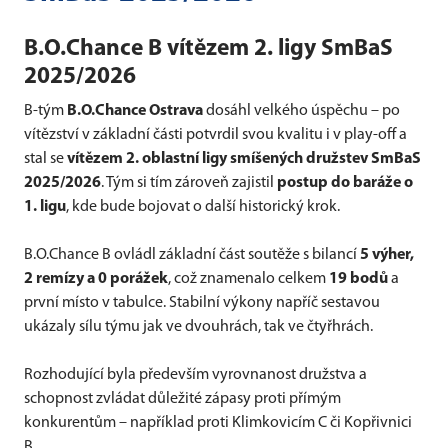
B.O.Chance B vítězem 2. ligy SmBaS
2025/2026
B-tým
B.O.Chance Ostrava
dosáhl velkého úspěchu – po
vítězství v základní části potvrdil svou kvalitu i v play-off a
stal se
vítězem 2. oblastní ligy smíšených družstev SmBaS
2025/2026
. Tým si tím zároveň zajistil
postup do baráže o
1. ligu
, kde bude bojovat o další historický krok.
B.O.Chance B ovládl základní část soutěže s bilancí
5 výher,
2 remízy a 0 porážek
, což znamenalo celkem
19 bodů
a
první místo v tabulce. Stabilní výkony napříč sestavou
ukázaly sílu týmu jak ve dvouhrách, tak ve čtyřhrách.
Rozhodující byla především vyrovnanost družstva a
schopnost zvládat důležité zápasy proti přímým
konkurentům – například proti Klimkovicím C či Kopřivnici
B.