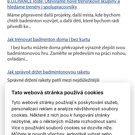
B.O.CHANCE roste. Otevíráme nové tréninkové skupiny a
hledáme trenéry i spolupracovníky
Máme připravené další projekty, další místa, kde bychom
chtěli badminton rozvíjet, a další děti, které bychom rádi
přivedli ke...
Jak trénovat badminton doma I bez kurtu
I bez kurtu můžete doma překvapivě výrazně zlepšit svou
badmintonovou hru. Zaměřte se především na práci nohou,
ovládání...
Jak správně držet badmintonovou raketu
Správné držení rakety patří mezi nejdůležitější
badmintonové základy. Vhodný úchop vám umožní lépe
kontrolovat míček, zahrát...
Tato webová stránka používá cookies
Tyto webové stránky používají k poskytování služeb,
personalizaci reklam a analýze návštěvnosti soubory
cookies. Některé z nich jsou k fungování stránky
nezbytné, ale o některých můžete rozhodnout sami.
Více o používání souborů cookies se dozvíte níže.
Můžete je povolit všechny, jednotlivě vybrat nebo