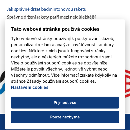
Jak správně držet badmintonovou raketu
Správné držení rakety patří mezi nejdůležitější
badmintonové základy. Vhodný úchop vám umožní lépe
kontrolovat míček, zahrát...
Tato webová stránka používá cookies
Tyto webové stránky používají k poskytování služeb,
personalizaci reklam a analýze návštěvnosti soubory
cookies. Některé z nich jsou k fungování stránky
nezbytné, ale o některých můžete rozhodnout sami.
Více o používání souborů cookies se dozvíte níže.
Můžete je povolit všechny, jednotlivě vybrat nebo
všechny odmítnout. Více informací získáte kdykoliv na
stránce Zásady používání souborů cookies.
Nastavení cookies
Přijmout vše
Pouze nezbytné
©
eSports s.r.o.
& B.O.Chance Ostrava
Nastavení cookies
RSS