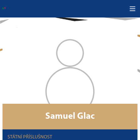
Samuel Glac
STÁTNÍ PŘÍSLUŠNOST