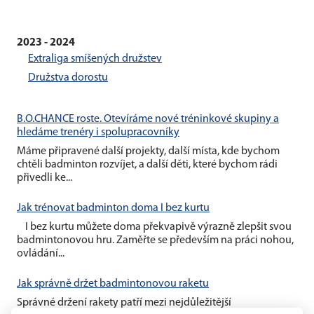
2023 - 2024
Extraliga smíšených družstev
Družstva dorostu
B.O.CHANCE roste. Otevíráme nové tréninkové skupiny a
hledáme trenéry i spolupracovníky
Máme připravené další projekty, další místa, kde bychom
chtěli badminton rozvíjet, a další děti, které bychom rádi
přivedli ke...
Jak trénovat badminton doma I bez kurtu
I bez kurtu můžete doma překvapivě výrazně zlepšit svou
badmintonovou hru. Zaměřte se především na práci nohou,
ovládání...
Jak správně držet badmintonovou raketu
Správné držení rakety patří mezi nejdůležitější