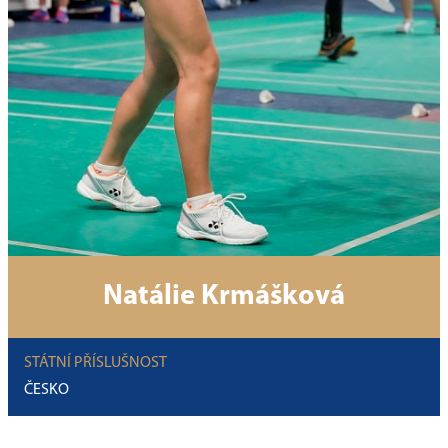
Natálie Krmášková
STÁTNÍ PŘÍSLUŠNOST
ČESKO