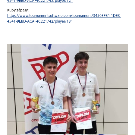
4541-9EBD-ACAF4C221742/player/121
Kuby zápasy:
https://www.tournamentsoftware.com/tournament/34503FB4-1DE3-
4541-9EBD-ACAF4C221742/player/131