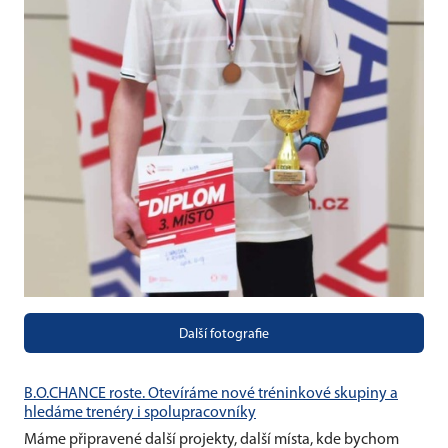
Další fotografie
B.O.CHANCE roste. Otevíráme nové tréninkové skupiny a
hledáme trenéry i spolupracovníky
Máme připravené další projekty, další místa, kde bychom