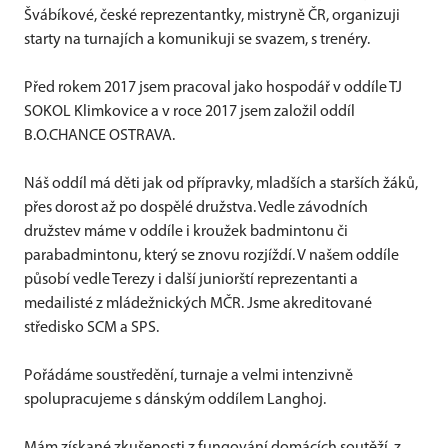
Švábíkové, české reprezentantky, mistryně ČR, organizuji
starty na turnajích a komunikuji se svazem, s trenéry.
Před rokem 2017 jsem pracoval jako hospodář v oddíle TJ
SOKOL Klimkovice a v roce 2017 jsem založil oddíl
B.O.CHANCE OSTRAVA.
Náš oddíl má děti jak od přípravky, mladších a starších žáků,
přes dorost až po dospělé družstva. Vedle závodních
družstev máme v oddíle i kroužek badmintonu či
parabadmintonu, který se znovu rozjíždí. V našem oddíle
působí vedle Terezy i další juniorští reprezentanti a
medailisté z mládežnických MČR. Jsme akreditované
středisko SCM a SPS.
Pořádáme soustředění, turnaje a velmi intenzivně
spolupracujeme s dánským oddílem Langhoj.