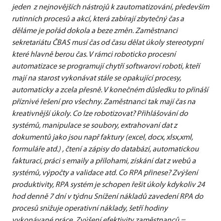
jeden z nejnovějších nástrojů k zautomatizování, především
rutinních procesů a akcí, která zabírají zbytečný čas a
děláme je pořád dokola a beze změn. Zaměstnanci
sekretariátu ČBAS musí čas od času dělat úkoly stereotypní
které hlavně berou čas. V rámci roboticko procesní
automatizace se programují chytří softwaroví roboti, kteří
mají na starost vykonávat stále se opakující procesy,
automaticky a zcela přesně. V konečném důsledku to přináší
příznivé řešení pro všechny. Zaměstnanci tak mají čas na
kreativnější úkoly. Co lze robotizovat? Přihlášování do
systémů, manipulace se soubory, extrahovaní dat z
dokumentů jako jsou např faktury (excel, docx, xlsx,xml,
formuláře atd.) , čtení a zápisy do databází, automatickou
fakturaci, práci s emaily a přílohami, získání dat z webů a
systémů, výpočty a validace atd. Co RPA přinese? Zvýšení
produktivity, RPA systém je schopen řešit úkoly kdykoliv 24
hod denně 7 dní v týdnu Snížení nákladů zavedení RPA do
procesů snižuje operativní náklady, šetří hodiny
vykonávané práce. Zvýšení efektivity zaměstnanců =