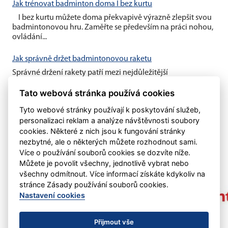
Jak trénovat badminton doma I bez kurtu
I bez kurtu můžete doma překvapivě výrazně zlepšit svou
badmintonovou hru. Zaměřte se především na práci nohou,
ovládání...
Jak správně držet badmintonovou raketu
Správné držení rakety patří mezi nejdůležitější
badmintonové základy. Vhodný úchop vám umožní lépe
Tato webová stránka používá cookies
kontrolovat míček, zahrát...
Tyto webové stránky používají k poskytování služeb,
personalizaci reklam a analýze návštěvnosti soubory
cookies. Některé z nich jsou k fungování stránky
nezbytné, ale o některých můžete rozhodnout sami.
Více o používání souborů cookies se dozvíte níže.
Můžete je povolit všechny, jednotlivě vybrat nebo
všechny odmítnout. Více informací získáte kdykoliv na
stránce Zásady používání souborů cookies.
Nastavení cookies
Přijmout vše