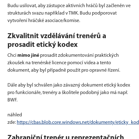
Budu usilovat, aby zástupce aktivních hráčů byl začleněn ve
strukturách svazu například v TMK. Budu podporovat
vytvoření hráčské asociace/komise.
Zkvalitnit vzdělávání trenérů a
prosadit etický kodex
Chci
mimo jiné
prosadit zdokumentování praktických
zkoušek na trenérské licence pomocí videa a tento
dokument, aby byl případně použit pro opravné řízení.
Dále aby byl schválen jako závazný dokument etický kodex
pro funkcionáře, trenéry a školitele podobný jako má např.
BWF.
náhled
zde:
https://cbas.blob.core.windows.net/dokumenty/eticky_ko
Zahraniční trenér u reprezentačních