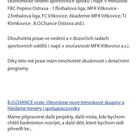
Ekonomické vedení sportovních spolků ( např. v minulosti
FBC Pepino Ostrava - 1.florbalová liga, MFK Vítkovice -
2.fotbalová liga, FC Vítkovice, Akademie MFK Vítkovice, TJ
Klimkovice , B.O.Chance Ostrava atd.).
Dlouholetá praxe ve vedení a v dozorčích radách
sportovních oddílů ( např. v současnosti MFK Vítkovice a.s.).
Díky této mé praxi mám mnoholeté zkušenosti s dotačními
programy.
B.O.CHANCE roste. Otevíráme nové tréninkové skupiny a
hledáme trenéry i spolupracovníky
Máme připravené další projekty, další místa, kde bychom
chtěli badminton rozvíjet, a další děti, které bychom rádi
přivedli ke...