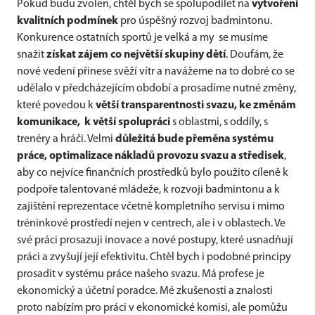
Pokud budu zvolen, chtěl bych se spolupodílet na
vytvoření
kvalitních podmínek
pro úspěšný rozvoj badmintonu.
Konkurence ostatních sportů je velká a my se musíme
snažit
získat zájem co největší skupiny dětí
. Doufám, že
nové vedení přinese svěží vítr a navážeme na to dobré co se
udělalo v předcházejícím období a prosadíme nutné změny,
které povedou k
větší transparentnosti svazu, ke změnám
komunikace, k větší spolupráci
s oblastmi, s oddíly, s
trenéry a hráči. Velmi
důležitá bude přeměna systému
práce, optimalizace nákladů provozu svazu
a středisek
,
aby co nejvíce finančních prostředků bylo použito cíleně k
podpoře talentované mládeže, k rozvoji badmintonu a k
zajištění reprezentace včetně kompletního servisu i mimo
tréninkové prostředí nejen v centrech, ale i v oblastech. Ve
své práci prosazuji inovace a nové postupy, které usnadňují
práci a zvyšují její efektivitu. Chtěl bych i podobné principy
prosadit v systému práce našeho svazu. Má profese je
ekonomický a účetní poradce. Mé zkušenosti a znalosti
proto nabízím pro práci v ekonomické komisi, ale pomůžu