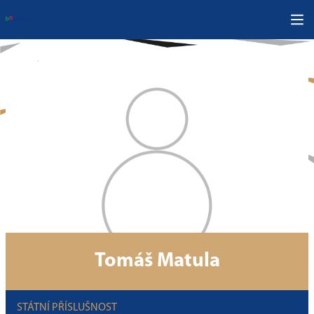
Tomáš Matula
STÁTNÍ PŘÍSLUŠNOST