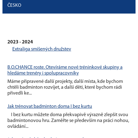
ČESKO
2023 - 2024
Extraliga smíšených družstev
B.O.CHANCE roste. Otevíráme nové tréninkové skupiny a
hledáme trenéry i spolupracovníky
Máme připravené další projekty, další místa, kde bychom
chtěli badminton rozvíjet, a další děti, které bychom rádi
přivedli ke...
Jak trénovat badminton doma I bez kurtu
I bez kurtu můžete doma překvapivě výrazně zlepšit svou
badmintonovou hru. Zaměřte se především na práci nohou,
ovládání...