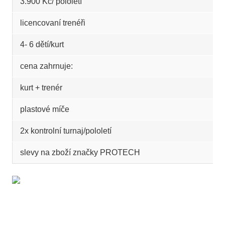
3.900 Kč/ pololetí
licencovaní trenéři
4- 6 dětí/kurt
cena zahrnuje:
kurt + trenér
plastové míče
2x kontrolní turnaj/pololetí
slevy na zboží značky PROTECH