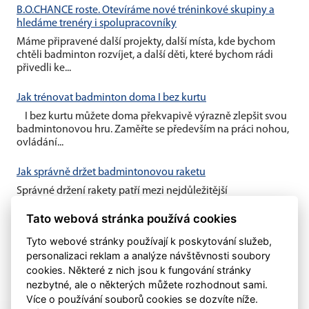
B.O.CHANCE roste. Otevíráme nové tréninkové skupiny a
hledáme trenéry i spolupracovníky
Máme připravené další projekty, další místa, kde bychom
chtěli badminton rozvíjet, a další děti, které bychom rádi
přivedli ke...
Jak trénovat badminton doma I bez kurtu
I bez kurtu můžete doma překvapivě výrazně zlepšit svou
badmintonovou hru. Zaměřte se především na práci nohou,
ovládání...
Jak správně držet badmintonovou raketu
Správné držení rakety patří mezi nejdůležitější
badmintonové základy. Vhodný úchop vám umožní lépe
kontrolovat míček, zahrát...
Tato webová stránka používá cookies
Tyto webové stránky používají k poskytování služeb,
personalizaci reklam a analýze návštěvnosti soubory
cookies. Některé z nich jsou k fungování stránky
nezbytné, ale o některých můžete rozhodnout sami.
Více o používání souborů cookies se dozvíte níže.