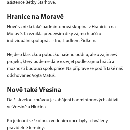
asistence Bětky Štarhové.
Hranice na Moravě
Nově vznikla také badmintonová skupina v Hranicích na
Moravě. Ta vznikla především díky zájmu hráčů o
individuální spolupráci s Ing. Luďkem Žídkem.
Nejde o klasickou pobočku našeho oddílu, ale o zajímavý
projekt, který budeme dále rozvíjet podle zájmu hráčů a
možností budoucí spolupráce. Na přípravě se podílí také náš
odchovanec Vojta Matuš.
Nově také Vřesina
Další skvělou zprávou je zahájení badmintonových aktivit
ve Vřesině u Hlučína.
Po jednání se školou a vedením obce byly schváleny
pravidelné termíny: