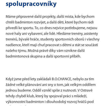
spolupracovníky
Máme připravené další projekty, další místa, kde bychom
chtěli badminton rozvíjet, a další děti, které bychom rádi
přivedli ke sportu. To, co dnes nejvíce potřebujeme, nejsou
nové haly ani vybavení, ale lidé. Hledáme trenéry, asistenty
trenérů, bývalé hráče, studenty sportovních oborů i všechny
nadšence, kteří mají chuť pracovat s dětmi a stát se součástí
našeho týmu. Možná právě díky vám vznikne další
badmintonová skupina a další sportovní příběh.
Když jsme před lety zakládali B.O.CHANCE, nebylo za tím
žádné velké plánování ani sny o tom, jak velkým oddílem
jednou budeme. Oddíl vznikl spíše z nutnosti. V Ostravě
tehdy chyběl klub, který by spojoval práci s mládeží,
výkonnostní badminton i dlouhodobý rozvoj hráčů pod