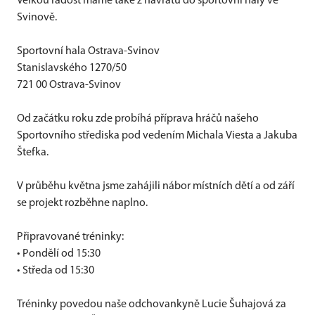
Velkou radost máme také z návratu do sportovní haly ve
Svinově.
Sportovní hala Ostrava-Svinov
Stanislavského 1270/50
721 00 Ostrava-Svinov
Od začátku roku zde probíhá příprava hráčů našeho
Sportovního střediska pod vedením Michala Viesta a Jakuba
Štefka.
V průběhu května jsme zahájili nábor místních dětí a od září
se projekt rozběhne naplno.
Připravované tréninky:
• Pondělí od 15:30
• Středa od 15:30
Tréninky povedou naše odchovankyně Lucie Šuhajová za