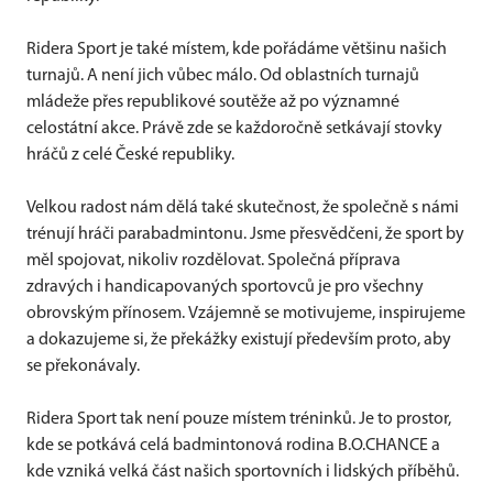
Ridera Sport je také místem, kde pořádáme většinu našich
turnajů. A není jich vůbec málo. Od oblastních turnajů
mládeže přes republikové soutěže až po významné
celostátní akce. Právě zde se každoročně setkávají stovky
hráčů z celé České republiky.
Velkou radost nám dělá také skutečnost, že společně s námi
trénují hráči parabadmintonu. Jsme přesvědčeni, že sport by
měl spojovat, nikoliv rozdělovat. Společná příprava
zdravých i handicapovaných sportovců je pro všechny
obrovským přínosem. Vzájemně se motivujeme, inspirujeme
a dokazujeme si, že překážky existují především proto, aby
se překonávaly.
Ridera Sport tak není pouze místem tréninků. Je to prostor,
kde se potkává celá badmintonová rodina B.O.CHANCE a
kde vzniká velká část našich sportovních i lidských příběhů.