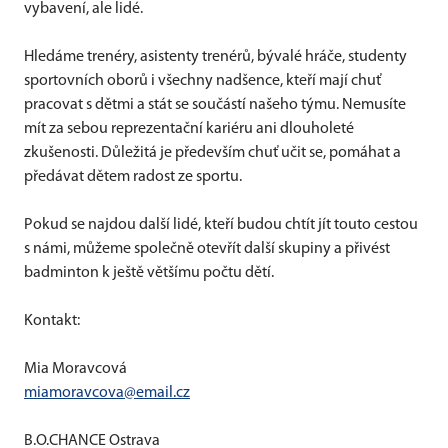
vybavení, ale lidé.
Hledáme trenéry, asistenty trenérů, bývalé hráče, studenty
sportovních oborů i všechny nadšence, kteří mají chuť
pracovat s dětmi a stát se součástí našeho týmu. Nemusíte
mít za sebou reprezentační kariéru ani dlouholeté
zkušenosti. Důležitá je především chuť učit se, pomáhat a
předávat dětem radost ze sportu.
Pokud se najdou další lidé, kteří budou chtít jít touto cestou
s námi, můžeme společně otevřít další skupiny a přivést
badminton k ještě většímu počtu dětí.
Kontakt:
Mia Moravcová
miamoravcova@email.cz
B.O.CHANCE Ostrava