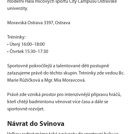
moderní Hala míčových sportů City Campusu Ostravské
univerzity.
Moravská Ostrava 3397, Ostrava
Tréninky:
• Úterý 16:00–18:00
• Čtvrtek 15:30–17:30
Sportovně pokročilejší a talentované děti postupně
zařazujeme právě do těchto skupin. Tréninky zde vedou Bc.
Marie Růžičková a Mgr. Mia Moravcová.
Právě zde vzniká prostor pro intenzivnější přípravu hráčů,
kteří chtějí badmintonu věnovat více času a dále se
sportovně rozvíjet.
Návrat do Svinova