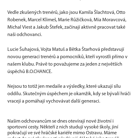
Vedle zkušených trenérů, jako jsou Kamila Šlachtová, Otto
Robenek, Marcel Klimeš, Marie Růžičková, Mia Moravcová,
Michal Viest a Jakub Štefek, začínají aktivně pracovat také
naši odchovanci.
Lucie Šuhajová, Vojta Matuš a Bětka Štarhová představují
novou generaci trenérů a pomocníků, kteří vyrostli přímo v
našem klubu. Právě to považujeme za jeden z největších
úspěchů B.O.CHANCE.
Nejsou to totiž jen medaile a výsledky, které ukazují sílu
oddílu. Skutečným úspěchem je okamžik, kdy se bývalí hráči
vracejí a pomáhají vychovávat další generaci.
Našim odchovancům se dnes otevírají nové životní i
sportovní cesty. Někteří z nich studují vysoké školy, jiní
pokračují ve své hráčské kariéře mimo Ostravu. Máme