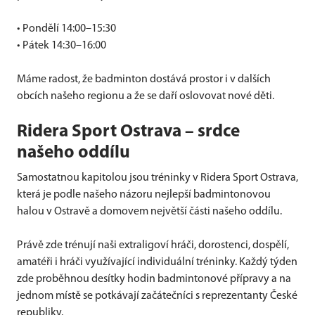
• Pondělí 14:00–15:30
• Pátek 14:30–16:00
Máme radost, že badminton dostává prostor i v dalších
obcích našeho regionu a že se daří oslovovat nové děti.
Ridera Sport Ostrava – srdce
našeho oddílu
Samostatnou kapitolou jsou tréninky v Ridera Sport Ostrava,
která je podle našeho názoru nejlepší badmintonovou
halou v Ostravě a domovem největší části našeho oddílu.
Právě zde trénují naši extraligoví hráči, dorostenci, dospělí,
amatéři i hráči využívající individuální tréninky. Každý týden
zde proběhnou desítky hodin badmintonové přípravy a na
jednom místě se potkávají začátečníci s reprezentanty České
republiky.