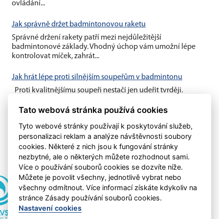
ovládání...
Jak správně držet badmintonovou raketu
Správné držení rakety patří mezi nejdůležitější
badmintonové základy. Vhodný úchop vám umožní lépe
kontrolovat míček, zahrát...
Jak hrát lépe proti silnějším soupeřům v badmintonu
Proti kvalitnějšímu soupeři nestačí jen udeřit tvrději.
Důležité je dostat ho pod tlak, narušit jeho herní komfort a
Tato webová stránka používá cookies
omezit...
Tyto webové stránky používají k poskytování služeb,
personalizaci reklam a analýze návštěvnosti soubory
cookies. Některé z nich jsou k fungování stránky
nezbytné, ale o některých můžete rozhodnout sami.
Více o používání souborů cookies se dozvíte níže.
Můžete je povolit všechny, jednotlivě vybrat nebo
všechny odmítnout. Více informací získáte kdykoliv na
stránce Zásady používání souborů cookies.
Nastavení cookies