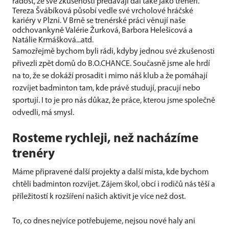
radost, že své zkušenosti předávají dál také jako trenéři.
Tereza Švábíková působí vedle své vrcholové hráčské
kariéry v Plzni. V Brně se trenérské práci věnují naše
odchovankyně Valérie Žurková, Barbora Helešicová a
Natálie Krmášková...atd.
Samozřejmě bychom byli rádi, kdyby jednou své zkušenosti
přivezli zpět domů do B.O.CHANCE. Současně jsme ale hrdí
na to, že se dokáží prosadit i mimo náš klub a že pomáhají
rozvíjet badminton tam, kde právě studují, pracují nebo
sportují. I to je pro nás důkaz, že práce, kterou jsme společně
odvedli, má smysl.
Rosteme rychleji, než nacházíme
trenéry
Máme připravené další projekty a další místa, kde bychom
chtěli badminton rozvíjet. Zájem škol, obcí i rodičů nás těší a
příležitostí k rozšíření našich aktivit je více než dost.
To, co dnes nejvíce potřebujeme, nejsou nové haly ani