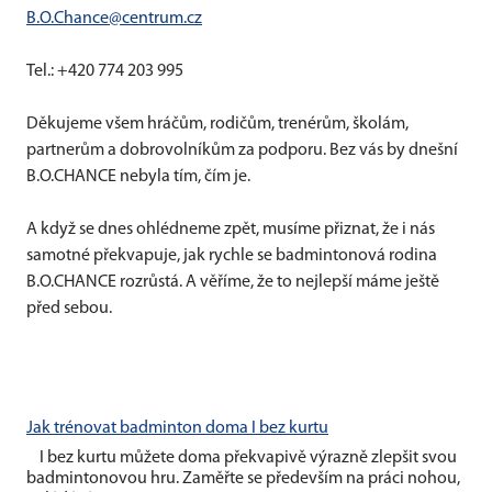
B.O.Chance@centrum.cz
Tel.: +420 774 203 995
Děkujeme všem hráčům, rodičům, trenérům, školám,
partnerům a dobrovolníkům za podporu. Bez vás by dnešní
B.O.CHANCE nebyla tím, čím je.
A když se dnes ohlédneme zpět, musíme přiznat, že i nás
samotné překvapuje, jak rychle se badmintonová rodina
B.O.CHANCE rozrůstá. A věříme, že to nejlepší máme ještě
před sebou.
Jak trénovat badminton doma I bez kurtu
I bez kurtu můžete doma překvapivě výrazně zlepšit svou
badmintonovou hru. Zaměřte se především na práci nohou,