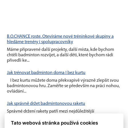
B.O.CHANCE roste. Otevíráme nové tréninkové skupiny a
hledáme trenéry i spolupracovníky
Máme připravené další projekty, další místa, kde bychom
chtěli badminton rozvíjet, a další děti, které bychom rádi
přivedli ke...
Jak trénovat badminton doma I bez kurtu
I bez kurtu můžete doma překvapivě výrazně zlepšit svou
badmintonovou hru. Zaměřte se především na práci nohou,
ovládání...
Jak správně držet badmintonovou raketu
Správné držení rakety patří mezi nejdůležitější
badmintonové základy. Vhodný úchop vám umožní lépe
kontrolovat míček, zahrát...
Tato webová stránka používá cookies