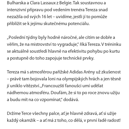
Bulharska a Clara Lassaux z Belgie. Tak soustavnou a
intenzivní přípravu pod vedením trenéra Tereza snad
nezažila od svých 16 let – uvidíme, jestli jí to pomůže
přiblížit se k jejímu skutečnému potenciálu.
„Poslední týdny byly hodně náročné, ale cítím se dobře a
věřím, že na mistrovství to vygraduje,“ říká Tereza. V tréninku
se aktuálně soustředí hlavně na efektivitu pohybu po kurtu
a postupně do toho zapojuje technické prvky.
Tereza má s atmosférou pařížské Adidas Arény už zkušenost
– právě tam bojovala loni na olympijských hrách a jen těsně
jí uniklo vítězství. „Francouzští fanoušci umí udělat
nádhernou atmosféru. Doufám, že si to po roce znovu užiju
a budu mít na co vzpomínat,“ dodává.
Držíme Terce všechny palce, ať je hlavně zdravá, ať si užije
každý okamžik – a ať má z toho, co dělá, v první řadě radost!