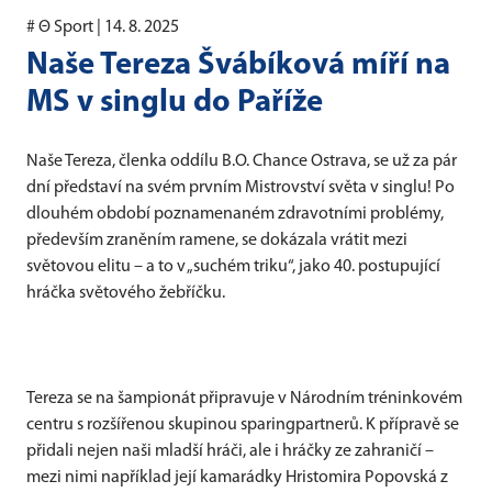
# Θ Sport |
14. 8. 2025
Naše Tereza Švábíková míří na
MS v singlu do Paříže
Naše Tereza, členka oddílu B.O. Chance Ostrava, se už za pár
dní představí na svém prvním Mistrovství světa v singlu! Po
dlouhém období poznamenaném zdravotními problémy,
především zraněním ramene, se dokázala vrátit mezi
světovou elitu – a to v „suchém triku“, jako 40. postupující
hráčka světového žebříčku.
Tereza se na šampionát připravuje v Národním tréninkovém
centru s rozšířenou skupinou sparingpartnerů. K přípravě se
přidali nejen naši mladší hráči, ale i hráčky ze zahraničí –
mezi nimi například její kamarádky Hristomira Popovská z