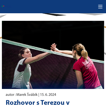
autor : Marek Švábík |
15. 6. 2024
Rozhovor s Terezou v