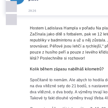
29:26
Hostem Ladislava Hampla v pořadu Na plac
Začínala jako dítě s fotbalem, pak ve 12 let
republiky v badmintonu a už u něj zůstala.
srovnávat. Péřové jsou lehčí a rychlejší,“ p
pouze z husího peří a pouze z levého křídl
létá? Poslechněte si rozhovor!
Kolik během zápasu naběháš kilometrů?
Spočítané to nemám. Ale abych to hodila d
na dva vítězné sety do 21 bodů, s nastaven
dva vítězné, o dva body. A výměny trvají 
Takové ty fakt dlouhé výměny trvají třeba 4