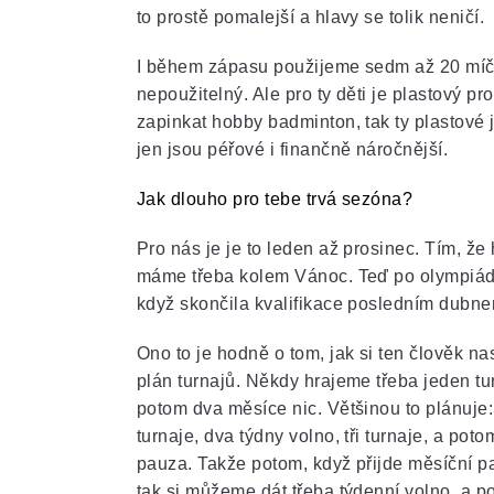
to prostě pomalejší a hlavy se tolik neničí.
I během zápasu použijeme sedm až 20 míčk
nepoužitelný. Ale pro ty děti je plastový p
zapinkat hobby badminton, tak ty plastové
jen jsou péřové i finančně náročnější.
Jak dlouho pro tebe trvá sezóna?
Pro nás je je to leden až prosinec. Tím, ž
máme třeba kolem Vánoc. Teď po olympiád
když skončila kvalifikace posledním dubnem
Ono to je hodně o tom, jak si ten člověk na
plán turnajů. Někdy hrajeme třeba jeden tur
potom dva měsíce nic. Většinou to plánuje: 
turnaje, dva týdny volno, tři turnaje, a pot
pauza. Takže potom, když přijde měsíční p
tak si můžeme dát třeba týdenní volno, a p