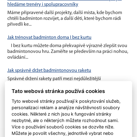
hledáme trenéry i spolupracovníky
Máme připravené další projekty, další místa, kde bychom
chtěli badminton rozvíjet, a další děti, které bychom rádi
přivedli ke...
Jak trénovat badminton doma I bez kurtu
I bez kurtu můžete doma překvapivě výrazně zlepšit svou
badmintonovou hru. Zaměřte se především na práci nohou,
ovládání...
Jak správně držet badmintonovou raketu
Správné držení rakety patří mezi nejdůležitější
badmintonové základy. Vhodný úchop vám umožní lépe
Tato webová stránka používá cookies
kontrolovat míček, zahrát...
Tyto webové stránky používají k poskytování služeb,
personalizaci reklam a analýze návštěvnosti soubory
cookies. Některé z nich jsou k fungování stránky
nezbytné, ale o některých můžete rozhodnout sami.
Více o používání souborů cookies se dozvíte níže.
Můžete je povolit všechny, jednotlivě vybrat nebo