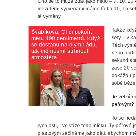
Ono se to může zdát jako málo – 7, 10, 20 vt
mezi těmi výměnami máme třeba 10, 15 sek
té výměny.
Takže když
Švábíková: Chci pokořit
sety – v k
metu 490 centimetrů. Když
se dostanu na olympiádu,
Těch výměn
tak mě nesmí strhnout
nebo hodin
atmosféra
sekund spr
zase 20 sek
dokážou př
sobě běžet
Je velký 
péřovým?
To se nedá
rychlosti, i ve váze toho míčku. Ty péřové j
plastovým začínáme jako děti, abychom měli 