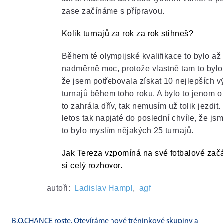
zase začínáme s přípravou.
Kolik turnajů za rok za rok stihneš?
Během té olympijské kvalifikace to bylo až
nadměrně moc, protože vlastně tam to bylo
že jsem potřebovala získat 10 nejlepších
turnajů během toho roku. A bylo to jenom o
to zahrála dřív, tak nemusím už tolik jezdit
letos tak napjaté do poslední chvíle, že js
to bylo myslím nějakých 25 turnajů.
Jak Tereza vzpomíná na své fotbalové zač
si celý rozhovor.
autoři:
Ladislav Hampl
,
agf
B.O.CHANCE roste. Otevíráme nové tréninkové skupiny a