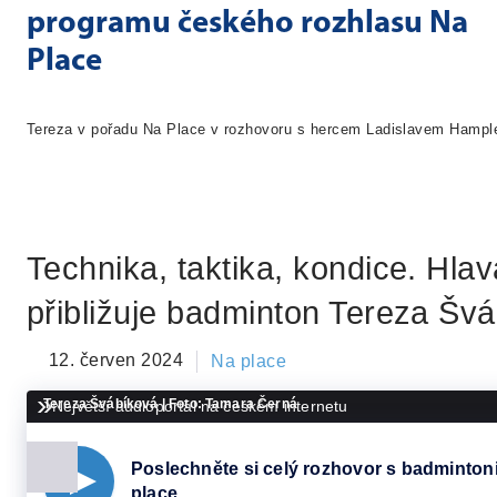
programu českého rozhlasu Na
Place
Tereza v pořadu Na Place v rozhovoru s hercem Ladislavem Hampl
Technika, taktika, kondice. Hlava
přibližuje badminton Tereza Šv
12. červen 2024
Na place
Tereza Švábíková | Foto: Tamara Černá
Největší audioportál na českém internetu
Poslechněte si celý rozhovor s badminto
place